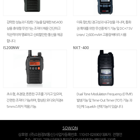
강력한 성능과 다양한 기능을 탑재한 NIS400
더욱 향산된 경고성과 내구성을 지니며, 통화
상용 휴대형 무전기는 조작이 매운 간단하고
권 확대를 위한 무선중계기 기능 및 DC+7.5V
직관적이며 명료하고 신뢰할만한 통신을 제공
Li-ion/ 2,600 mAH 고용량 배터리 사용
합니다.
IS200NW
NXT-400
초소형, 초경량, 튼튼한 구조를 가지고 있으며,
Dual Tone Modulation Frequency (DTMF)
간편한 조작이 가능하며, 향상된 오디오(직경4
발생기능 및 Time-Out Timer (TOT) 기능 과
5mm스피커 적용)기능.
5단계 Squelch 선택기능이 있습니다.
SOWON
상호명 : (주)소원정보통신 | 사업자등록번호 : 110-81-82690 | 대표자 : 전형언