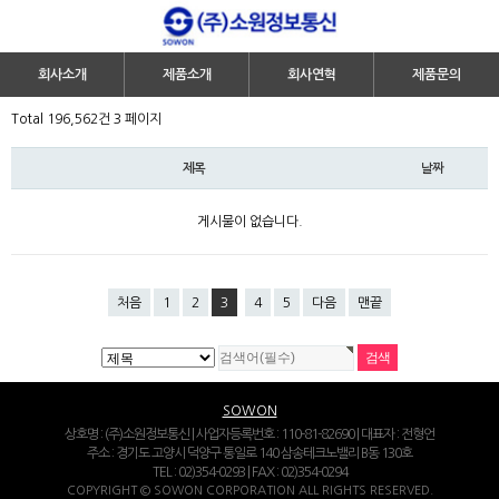
회사소개
제품소개
회사연혁
제품문의
Total 196,562건
3 페이지
제목
날짜
게시물이 없습니다.
처음
1
2
3
4
5
다음
맨끝
SOWON
상호명 : (주)소원정보통신 | 사업자등록번호 : 110-81-82690 | 대표자 : 전형언
주소 : 경기도 고양시 덕양구 통일로 140 삼송테크노밸리 B동 130호
TEL : 02)354-0293 | FAX : 02)354-0294
COPYRIGHT © SOWON CORPORATION ALL RIGHTS RESERVED.